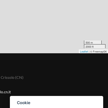
500 m
2000 ft
Leaflet
| © FreemapSK
 Crissolo (CN)
o.cn.it
Cookie