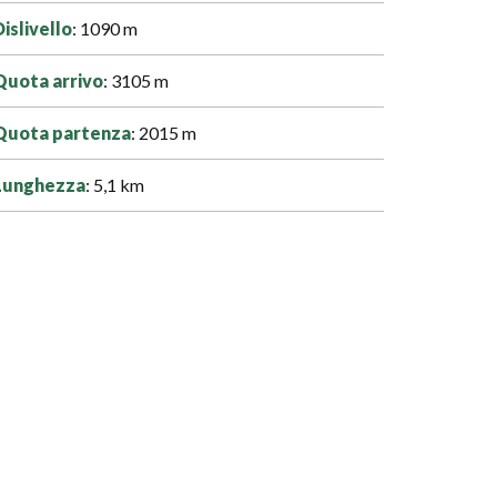
islivello
: 1090 m
Quota arrivo
: 3105 m
Quota partenza
: 2015 m
Lunghezza
: 5,1 km