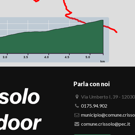
3.0
3.5
4.0
4.5
5.0
km
Parla con noi
Via Umberto I, 39 - 12030
0175.94.902
municipio@comune.crissol
comune.crissolo@pec.it