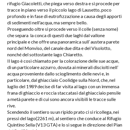
rifugio Giacoletti, che piega verso destra e si procede per
tracce in piano verso il piccolo lago di Lausetto, poco
profondo e in fase di eutrofizzazione a causa degli apporti
di sedimenti nell'acqua, ma sempre bello.
Proseguendo oltre si procede verso il colle (senza nome)
che separa la conca di questi due laghi dal vallone
principale e che offre una panoramica sull’ austera parete
nord del Monviso, del canale due dita e del Visolotto,
nonché del sottostante lago Chiaretto.
Il lago è così chiamato per la colorazione delle sue acque,
di un particolare azzurro, dovuta ai minerali disciolti nell’
acqua proveniente dallo scioglimento delle nevi e, in
particolare, dal ghiacciaio Coolidge sulla Nord, che, nel
luglio del 1989 decise di far visita al lago con un immensa
frana di ghiaccio e roccia staccatasi dal ghiacciaio pensile
a metà parete e di cui sono ancora visibili le tracce sulle
rive.
Scendendo il sentiero su un ripido prato ci si ricollega, nei
pressi del lago(2261 m), al sentiero che conduce al Rifugio
Quintino Sella (V13 GTA) e lo si segue in direzione del Pian