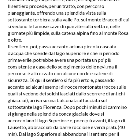
Il sentiero procede, per un tratto, con percorso
pianeggiante, offrendo una splendida vista sulla
sottostante torbiera, sulla valle Po, sul monte Bracco di cui
si vedono le famose cave di quarzite sulla vetta e, nelle
giornate più limpide, sulla catena alpina fino al monte Rosa
e oltre.
Il sentiero, poi, passa accanto ad una piccola cascata
d’acqua che scende dal lago Superiore e che in periodo
primaverile, potrebbe avere una portata un po’ più
consistente a casa dello scioglimento delle nevi, ma il
percorso è attrezzato con alcune corde e catene di
sicurezza. Di qui il sentiero si fa più erto e, passando
accanto ad alcuni esempi di rocce montonate (rocce sulle
quali si vedono dei solchi lasciati dallo scorrere di antichi
ghiacciai), arriva su una balconata affacciata sul
sottostante lago Fiorenza. Dopo pochi minuti di cammino
si giunge nella splendida conca glaciale dove si
accoccolano il lago Superiore e, poco più avanti, il lago di
Lausetto, abbracciati da barre rocciose e verdi prati. (40
min). Dal lago Superiore si abbandona il sentiero per il