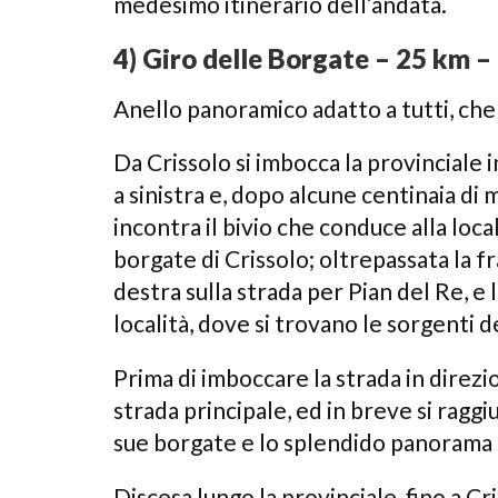
medesimo itinerario dell’andata.
4) Giro delle Borgate – 25 km – 
Anello panoramico adatto a tutti, che
Da Crissolo si imbocca la provinciale in
a sinistra e, dopo alcune centinaia di 
incontra il bivio che conduce alla loca
borgate di Crissolo; oltrepassata la f
destra sulla strada per Pian del Re, e 
località, dove si trovano le sorgenti d
Prima di imboccare la strada in direzi
strada principale, ed in breve si ragg
sue borgate e lo splendido panorama 
Discesa lungo la provinciale, fino a Cr