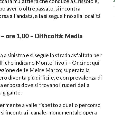
S
cca la mulattiera che conduce a Crissolo e,
opo averlo oltrepassato, si incontra
 all’andata, e la si segue fino alla località
– ore 1,00 – Difficoltà: Media
 a sinistra e si segue la strada asfaltata per
elli che indicano Monte Tivoli – Oncino; qui
direzione delle Meire Marco; superata la
ro diventa più difficile, e con prevalenza di
ta erbosa dove si trovano i ruderi della
a gigante.
germente a valle rispetto a quello percorso
a, si incontra il canale, monumentale opera