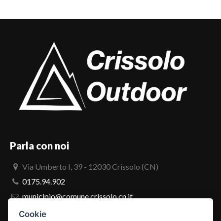
Parla con noi
Via Umberto I, 39 - 12030 Crissolo (CN)
0175.94.902
municipio@comune.crissolo.cn.it
comune.crissolo@pec.it
Cookie