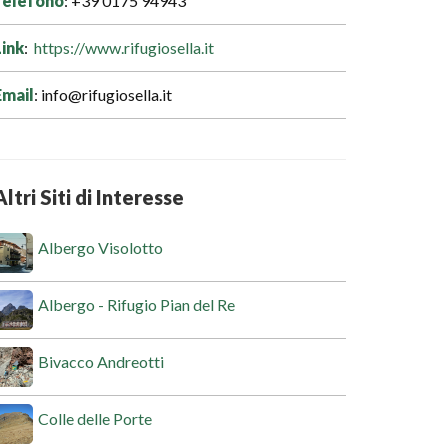
Telefono
: +39 0175 94943
Link
:
https://www.rifugiosella.it
Email
: info@rifugiosella.it
Altri Siti di Interesse
Albergo Visolotto
Albergo - Rifugio Pian del Re
Bivacco Andreotti
Colle delle Porte