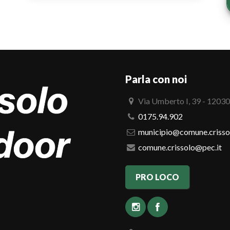
Parla con noi
Via Umberto I, 39 - 12030
0175.94.902
municipio@comune.crissol
comune.crissolo@pec.it
PRO LOCO