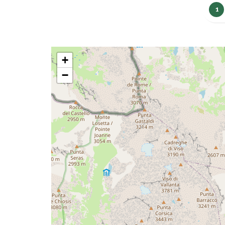
1
+
−