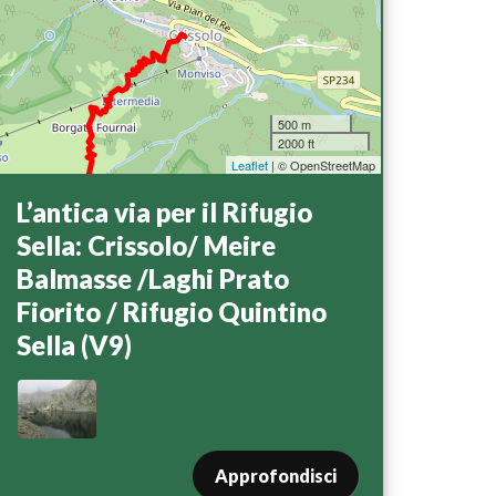
500 m
2000 ft
Leaflet
| © OpenStreetMap
L’antica via per il Rifugio
Sella: Crissolo/ Meire
Balmasse /Laghi Prato
Fiorito / Rifugio Quintino
Sella (V9)
Approfondisci