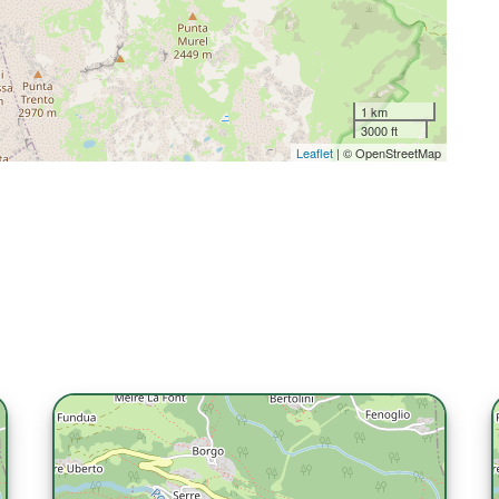
1 km
3000 ft
Leaflet
| © OpenStreetMap