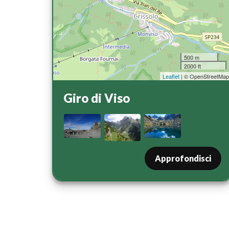
500 m
2000 ft
Leaflet
| © OpenStreetMa
Giro di Viso
Approfondisci