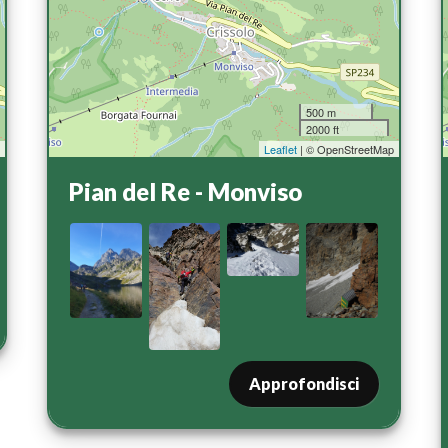
500 m
2000 ft
p
Leaflet
| © OpenStreetMap
Pian del Re - Monviso
Approfondisci