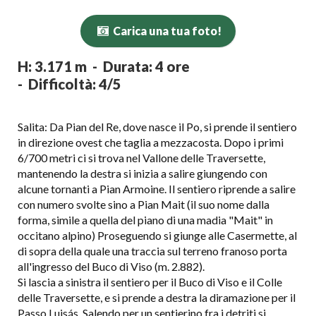
Carica una tua foto!
H: 3.171 m - Durata: 4 ore
- Difficoltà: 4/5
Salita: Da Pian del Re, dove nasce il Po, si prende il sentiero
in direzione ovest che taglia a mezzacosta. Dopo i primi
6/700 metri ci si trova nel Vallone delle Traversette,
mantenendo la destra si inizia a salire giungendo con
alcune tornanti a Pian Armoine. Il sentiero riprende a salire
con numero svolte sino a Pian Mait (il suo nome dalla
forma, simile a quella del piano di una madia "Mait" in
occitano alpino) Proseguendo si giunge alle Casermette, al
di sopra della quale una traccia sul terreno franoso porta
all'ingresso del Buco di Viso (m. 2.882).
Si lascia a sinistra il sentiero per il Buco di Viso e il Colle
delle Traversette, e si prende a destra la diramazione per il
Passo Luisás. Salendo per un sentierino fra i detriti si