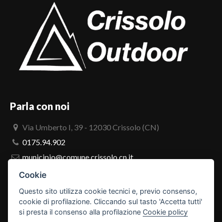
del
Re
-
Monte
Granero
Parla con noi
Via Umberto I, 39 - 12030 Crissolo (CN)
0175.94.902
municipio@comune.crissolo.cn.it
comune.crissolo@pec.it
Cookie
Questo sito utilizza cookie tecnici e, previo consenso,
PRO LOCO
cookie di profilazione. Cliccando sul tasto 'Accetta tutti'
si presta il consenso alla profilazione
Cookie policy
Scarica